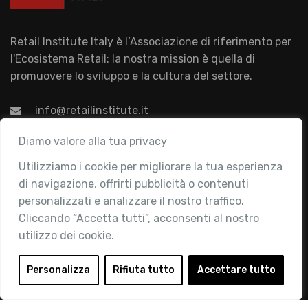
Retail Institute Italy è l’Associazione di riferimento per
l'Ecosistema Retail: la nostra mission è quella di
promuovere lo sviluppo e la cultura del settore.
info@retailinstitute.it
Associazione
Diamo valore alla tua privacy
Utilizziamo i cookie per migliorare la tua esperienza
Chi siamo
di navigazione, offrirti pubblicità o contenuti
Attività
personalizzati e analizzare il nostro traffico.
Contatti
Cliccando “Accetta tutti”, acconsenti al nostro
utilizzo dei cookie.
Area Riservata
Login
Personalizza
Rifiuta tutto
Accettare tutto
Diventa Socio