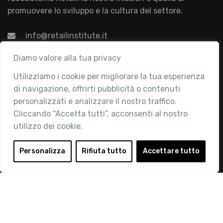
promuovere lo sviluppo e la cultura del settore.
info@retailinstitute.it
Associazione
Diamo valore alla tua privacy
Utilizziamo i cookie per migliorare la tua esperienza
Chi siamo
di navigazione, offrirti pubblicità o contenuti
Attività
personalizzati e analizzare il nostro traffico.
Contatti
Cliccando “Accetta tutti”, acconsenti al nostro
utilizzo dei cookie.
Area Riservata
Login
Personalizza
Rifiuta tutto
Accettare tutto
Diventa Socio
Privacy Policy