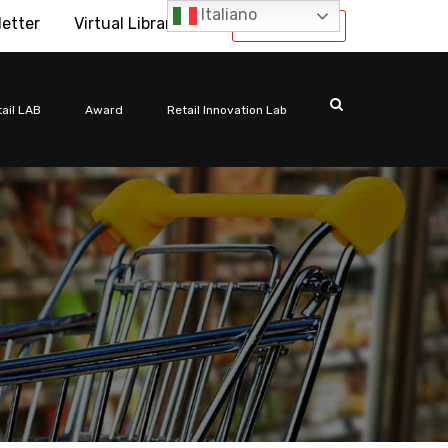
Italiano
letter
Virtual Library
International
ail LAB
Award
Retail Innovation Lab