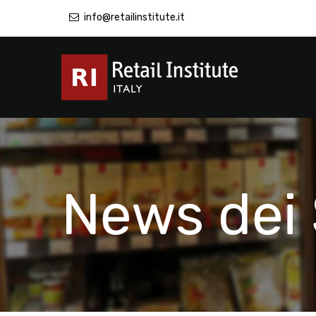
info@retailinstitute.it
News dei 