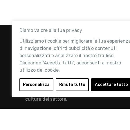
Diamo valore alla tua privacy
Utilizziamo i cookie per migliorare la tua esperienz
di navigazione, offrirti pubblicità o contenuti
personalizzati e analizzare il nostro traffico.
Cliccando “Accetta tutti”, acconsenti al nostro
utilizzo dei cookie.
Retail Institute Italy è l’Associazione di
riferimento per l'Ecosistema Retail: la nostra
Personalizza
Rifiuta tutto
Accettare tutto
mission è quella di promuovere lo sviluppo e la
cultura del settore.
info@retailinstitute.it