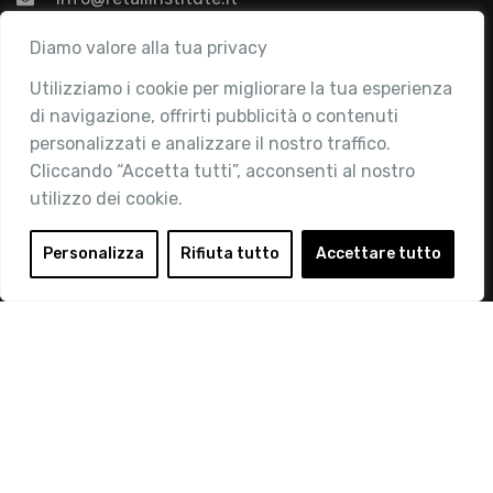
Associazione
Diamo valore alla tua privacy
Utilizziamo i cookie per migliorare la tua esperienza
Chi siamo
di navigazione, offrirti pubblicità o contenuti
Attività
personalizzati e analizzare il nostro traffico.
Contatti
Cliccando “Accetta tutti”, acconsenti al nostro
utilizzo dei cookie.
Area Riservata
Login
Personalizza
Rifiuta tutto
Accettare tutto
Diventa Socio
Privacy Policy
© 2019 Retail Institute Italy - C.F.11617670150 - Foro
Buonaparte, 12 - 20121 Milano - Tel 02 76016405