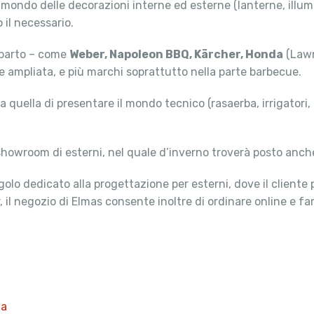
l mondo delle decorazioni interne ed esterne (lanterne, illum
 il necessario.
omparto – come
Weber, Napoleon BBQ, Kärcher, Honda
(Lawn
te ampliata, e più marchi soprattutto nella parte barbecue.
ca quella di presentare il mondo tecnico (rasaerba, irrigatori,
showroom di esterni, nel quale d’inverno troverà posto anche 
ngolo dedicato alla progettazione per esterni, dove il cliente p
il negozio di Elmas consente inoltre di ordinare online e fars
na