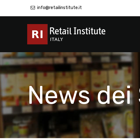
info@retailinstitute.it
News dei 