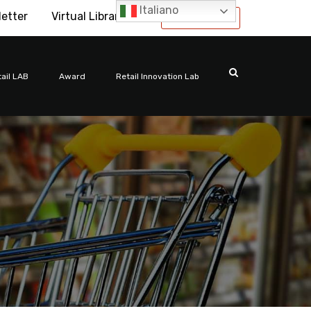
Italiano
letter
Virtual Library
International
ail LAB
Award
Retail Innovation Lab