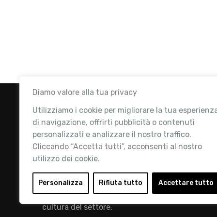
Diamo valore alla tua privacy
Utilizziamo i cookie per migliorare la tua esperienz
di navigazione, offrirti pubblicità o contenuti
personalizzati e analizzare il nostro traffico.
Cliccando “Accetta tutti”, acconsenti al nostro
utilizzo dei cookie.
Retail Institute Italy è l’Associazione di
riferimento per l'Ecosistema Retail: la nostra
Personalizza
Rifiuta tutto
Accettare tutto
mission è quella di promuovere lo sviluppo e la
cultura del settore.