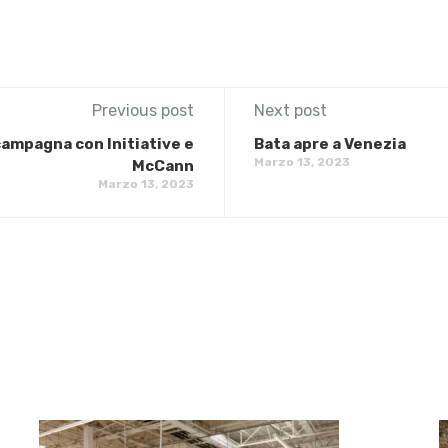
Previous post
Next post
 campagna con Initiative e
Bata apre a Venezia
Marzo 13, 2023
McCann
Marzo 13, 2023