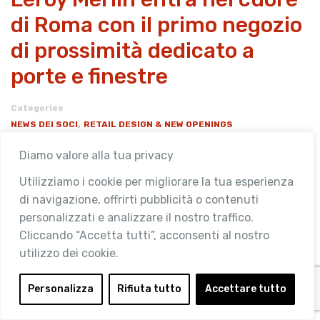
di Roma con il primo negozio
di prossimità dedicato a
porte e finestre
Categories
,
NEWS DEI SOCI
RETAIL DESIGN & NEW OPENINGS
Diamo valore alla tua privacy
Leroy Merlin, azienda multispecialista con un’ampia
gamma di soluzioni complete di prodotti e di servizi per
Utilizziamo i cookie per migliorare la tua esperienza
il miglioramento della casa, arriva nel cuore di Roma,
di navigazione, offrirti pubblicità o contenuti
alla Magliana, con un negozio …
personalizzati e analizzare il nostro traffico.
Cliccando “Accetta tutti”, acconsenti al nostro
READ MORE
utilizzo dei cookie.
Personalizza
Rifiuta tutto
Accettare tutto