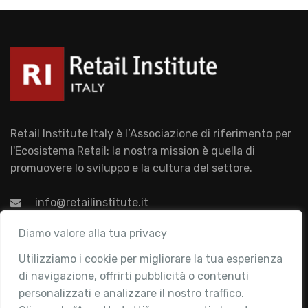
Retail Institute Italy è l’Associazione di riferimento per
l'Ecosistema Retail: la nostra mission è quella di
promuovere lo sviluppo e la cultura del settore.
info@retailinstitute.it
Associazione
Diamo valore alla tua privacy
Utilizziamo i cookie per migliorare la tua esperienza
Chi siamo
di navigazione, offrirti pubblicità o contenuti
Attività
personalizzati e analizzare il nostro traffico.
Contatti