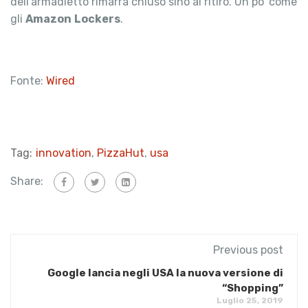
dell’armadietto rimarrà chiuso sino al ritiro. Un po’ come
gli
Amazon
Lockers
.
Fonte:
Wired
Tag:
innovation
,
PizzaHut
,
usa
Share:
Previous post
Google lancia negli USA la nuova versione di
“Shopping”
Luglio 25, 2019