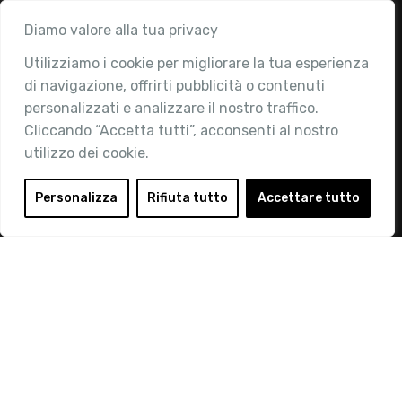
Associazione
Diamo valore alla tua privacy
Utilizziamo i cookie per migliorare la tua esperienza
Chi siamo
di navigazione, offrirti pubblicità o contenuti
Attività
personalizzati e analizzare il nostro traffico.
Contatti
Cliccando “Accetta tutti”, acconsenti al nostro
utilizzo dei cookie.
Area Riservata
Login
Personalizza
Rifiuta tutto
Accettare tutto
Diventa Socio
Privacy Policy
© 2019 Retail Institute Italy - C.F.11617670150 - Foro
Buonaparte, 12 - 20121 Milano - Tel 02 76016405