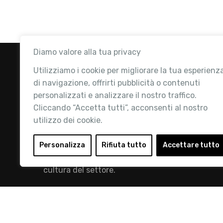
Diamo valore alla tua privacy
Utilizziamo i cookie per migliorare la tua esperienz
di navigazione, offrirti pubblicità o contenuti
personalizzati e analizzare il nostro traffico.
Cliccando “Accetta tutti”, acconsenti al nostro
utilizzo dei cookie.
Retail Institute Italy è l’Associazione di
riferimento per l'Ecosistema Retail: la nostra
Personalizza
Rifiuta tutto
Accettare tutto
mission è quella di promuovere lo sviluppo e la
cultura del settore.
info@retailinstitute.it