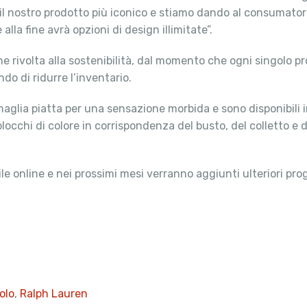
nostro prodotto più iconico e stiamo dando al consumatore l
la fine avrà opzioni di design illimitate”.
ne rivolta alla sostenibilità, dal momento che ogni singolo pr
o di ridurre l’inventario.
maglia piatta per una sensazione morbida e sono disponibili 
e blocchi di colore in corrispondenza del busto, del colletto e
e online e nei prossimi mesi verranno aggiunti ulteriori proge
olo
,
Ralph Lauren