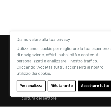
Diamo valore alla tua privacy
Utilizziamo i cookie per migliorare la tua esperienz
di navigazione, offrirti pubblicità o contenuti
personalizzati e analizzare il nostro traffico.
Cliccando “Accetta tutti”, acconsenti al nostro
utilizzo dei cookie.
Retail Institute Italy è l’Associazione di
riferimento per l'Ecosistema Retail: la nostra
Personalizza
Rifiuta tutto
Accettare tutto
mission è quella di promuovere lo sviluppo e la
cultura del settore.
info@retailinstitute.it