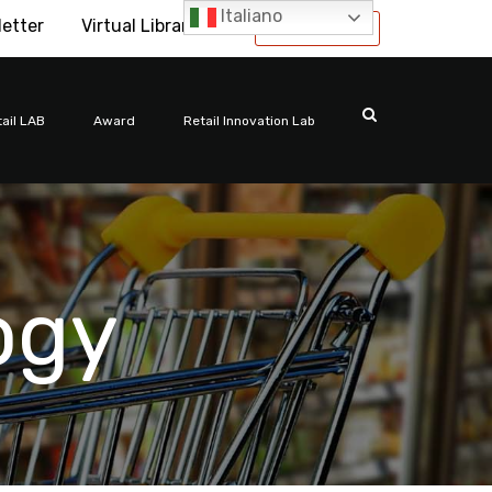
Italiano
letter
Virtual Library
International
ail LAB
Award
Retail Innovation Lab
ogy