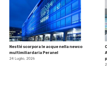
Nestlé scorpora le acque nella newco
C
multimiliardaria Peranel
A
24 Luglio, 2026
p
2