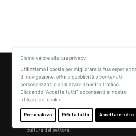
Diamo valore alla tua privacy
Utilizziamo i cookie per migliorare la tua esperienz
di navigazione, offrirti pubblicità o contenuti
personalizzati e analizzare il nostro traffico.
Cliccando “Accetta tutti”, acconsenti al nostro
utilizzo dei cookie.
Retail Institute Italy è l’Associazione di
riferimento per l'Ecosistema Retail: la nostra
Personalizza
Rifiuta tutto
Accettare tutto
mission è quella di promuovere lo sviluppo e la
cultura del settore.