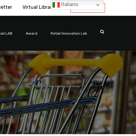
Italiano
letter
Virtual Library
International
ail LAB
Award
Retail Innovation Lab