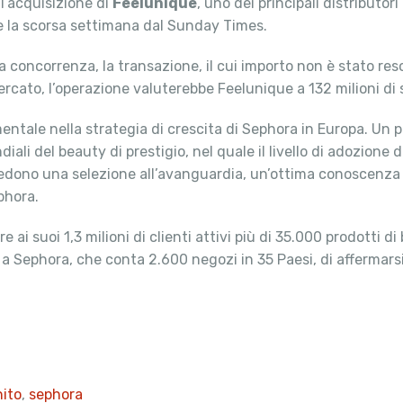
 l’acquisizione di
Feelunique
, uno dei principali distributor
e la scorsa settimana dal Sunday Times.
la concorrenza, la transazione, il cui importo non è stato r
cato, l’operazione valuterebbe Feelunique a 132 milioni di st
ale nella strategia di crescita di Sephora in Europa. Un pr
ali del beauty di prestigio, nel quale il livello di adozione d
hiedono una selezione all’avanguardia, un’ottima conoscenza 
phora.
ai suoi 1,3 milioni di clienti attivi più di 35.000 prodotti d
a Sephora, che conta 2.600 negozi in 35 Paesi, di affermars
ito
,
sephora