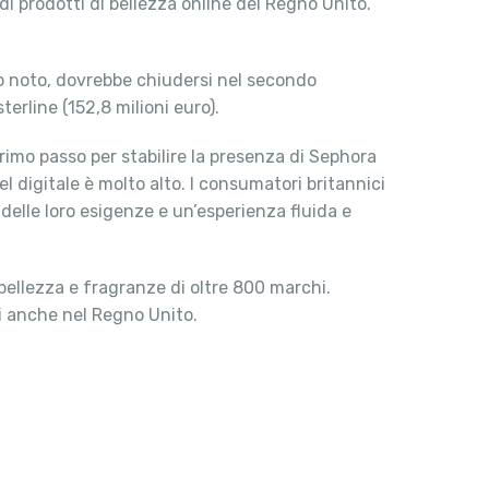
i di prodotti di bellezza online del Regno Unito.
eso noto, dovrebbe chiudersi nel secondo
erline (152,8 milioni euro).
imo passo per stabilire la presenza di Sephora
el digitale è molto alto. I consumatori britannici
delle loro esigenze e un’esperienza fluida e
i bellezza e fragranze di oltre 800 marchi.
i anche nel Regno Unito.