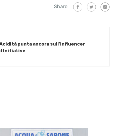
Share:
Acidità punta ancora sull’influencer
 Initiative