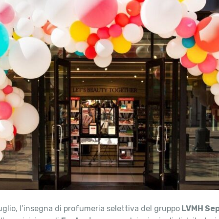
lio, l’insegna di profumeria selettiva del gruppo
LVMH Se