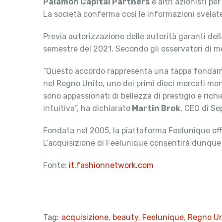
Palamon Capital Partners
e altri azionisti per
La società conferma così le informazioni svelat
Previa autorizzazione delle autorità garanti del
semestre del 2021. Secondo gli osservatori di mer
“Questo accordo rappresenta una tappa fondament
nel Regno Unito, uno dei primi dieci mercati mondi
sono appassionati di bellezza di prestigio e ric
intuitiva”, ha dichiarato
Martin Brok
, CEO di Se
Fondata nel 2005, la piattaforma Feelunique offre 
L’acquisizione di Feelunique consentirà dunque 
Fonte:
it.fashionnetwork.com
Tag:
acquisizione
,
beauty
,
Feelunique
,
Regno Un