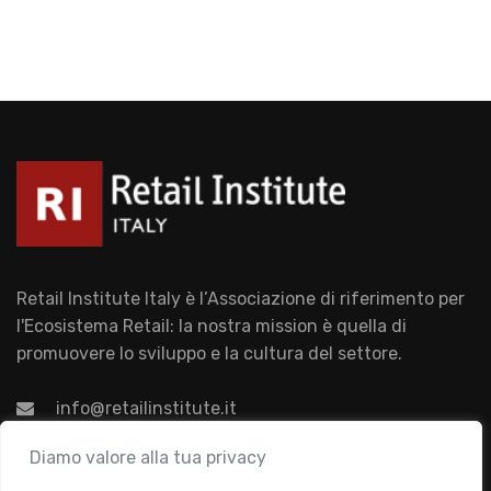
Retail Institute Italy è l’Associazione di riferimento per
l'Ecosistema Retail: la nostra mission è quella di
promuovere lo sviluppo e la cultura del settore.
info@retailinstitute.it
Associazione
Diamo valore alla tua privacy