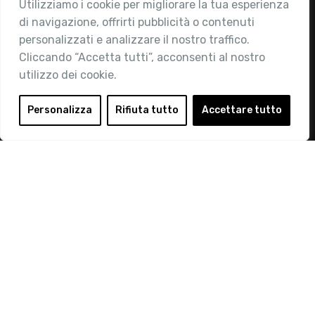
Utilizziamo i cookie per migliorare la tua esperienza
Chi siamo
di navigazione, offrirti pubblicità o contenuti
Attività
personalizzati e analizzare il nostro traffico.
Contatti
Cliccando “Accetta tutti”, acconsenti al nostro
utilizzo dei cookie.
Area Riservata
Login
Personalizza
Rifiuta tutto
Accettare tutto
Diventa Socio
Privacy Policy
© 2019 Retail Institute Italy - C.F.11617670150 - Foro
Buonaparte, 12 - 20121 Milano - Tel 02 76016405