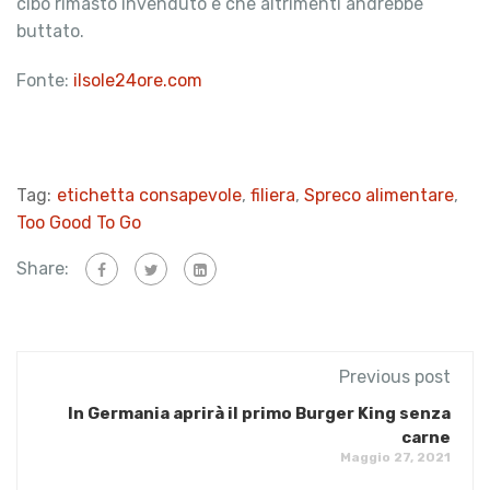
cibo rimasto invenduto e che altrimenti andrebbe
buttato.
Fonte:
ilsole24ore.com
Tag:
etichetta consapevole
,
filiera
,
Spreco alimentare
,
Too Good To Go
Share:
Previous post
In Germania aprirà il primo Burger King senza
carne
Maggio 27, 2021