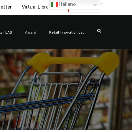
Italiano
letter
Virtual Library
International
ail LAB
Award
Retail Innovation Lab