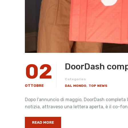
02
DoorDash comple
Categories
,
OTTOBRE
DAL MONDO
TOP NEWS
Dopo l’annuncio di maggio, DoorDash completa l’
notizia, attraveso una lettera aperta, è il co-fo
READ MORE