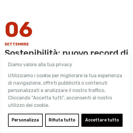
06
SETTEMBRE
Sostenibilità: nuovo record di
vendite dei prodotti che la
Diamo valore alla tua privacy
comunicano in etichetta. Lo
Utilizziamo i cookie per migliorare la tua esperienza
rileva l’ultima edizione
di navigazione, offrirti pubblicità o contenuti
personalizzati e analizzare il nostro traffico.
dell’Osservatorio Immagino
Cliccando “Accetta tutti”, acconsenti al nostro
di GS1 Italy
utilizzo dei cookie.
Categories
Personalizza
Rifiuta tutto
Accettare tutto
,
NEWS DEI SOCI
SOSTENIBILITÀ