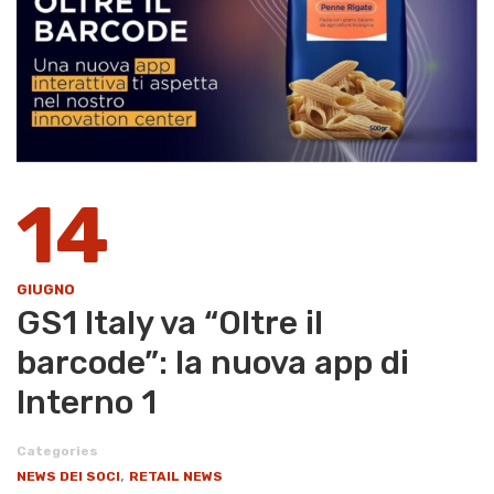
14
GIUGNO
​GS1 Italy va “Oltre il
barcode”: la nuova app di
Interno 1
Categories
,
NEWS DEI SOCI
RETAIL NEWS