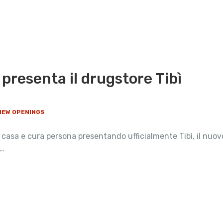
resenta il drugstore Tibì
 NEW OPENINGS
a casa e cura persona presentando ufficialmente Tibì, il nuo
 …