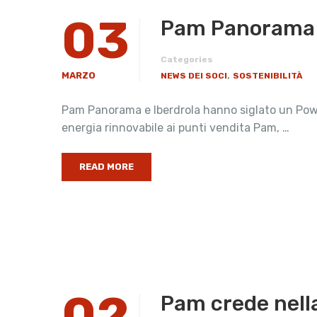
03
Pam Panorama e 
Categories
,
MARZO
NEWS DEI SOCI
SOSTENIBILITÀ
Pam Panorama e Iberdrola hanno siglato un Powe
energia rinnovabile ai punti vendita Pam, …
READ MORE
02
Pam crede nella 