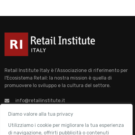
Retail Institute Italy è l’Associazione di riferimento per
l'Ecosistema Retail: la nostra mission è quella di
promuovere lo sviluppo e la cultura del settore.
info@retailinstitute.it
Associazione
Diamo valore alla tua privacy
Utilizziamo i cookie per migliorare la tua esperienza
Chi siamo
di navigazione, offrirti pubblicità o contenuti
Attività