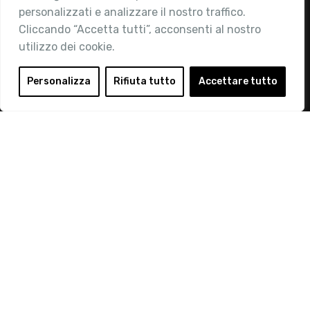
personalizzati e analizzare il nostro traffico.
Contatti
Cliccando “Accetta tutti”, acconsenti al nostro
utilizzo dei cookie.
Area Riservata
Login
Personalizza
Rifiuta tutto
Accettare tutto
Diventa Socio
Privacy Policy
© 2019 Retail Institute Italy - C.F.11617670150 - Foro
Buonaparte, 12 - 20121 Milano - Tel 02 76016405