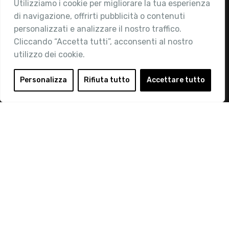
Utilizziamo i cookie per migliorare la tua esperienza
Chi siamo
di navigazione, offrirti pubblicità o contenuti
Attività
personalizzati e analizzare il nostro traffico.
Contatti
Cliccando “Accetta tutti”, acconsenti al nostro
utilizzo dei cookie.
Area Riservata
Login
Personalizza
Rifiuta tutto
Accettare tutto
Diventa Socio
Privacy Policy
© 2019 Retail Institute Italy - C.F.11617670150 - Foro
Buonaparte, 12 - 20121 Milano - Tel 02 76016405