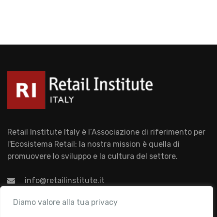
Retail Institute Italy è l’Associazione di riferimento per
l'Ecosistema Retail: la nostra mission è quella di
promuovere lo sviluppo e la cultura del settore.
info@retailinstitute.it
Associazione
Diamo valore alla tua privacy