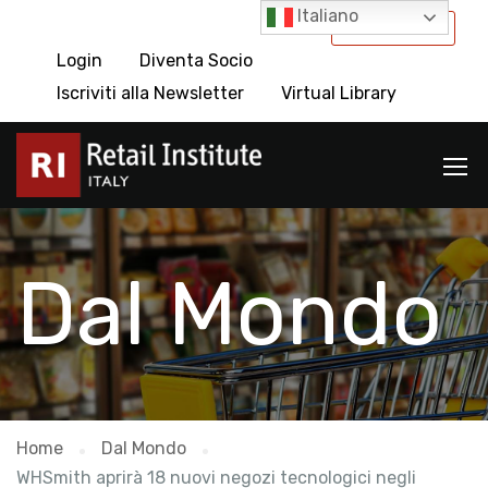
Italiano
International
Login
Diventa Socio
Iscriviti alla Newsletter
Virtual Library
Dal Mondo
Home
Dal Mondo
WHSmith aprirà 18 nuovi negozi tecnologici negli