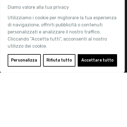
Associazione
Diamo valore alla tua privacy
Utilizziamo i cookie per migliorare la tua esperienza
Chi siamo
di navigazione, offrirti pubblicità o contenuti
Attività
personalizzati e analizzare il nostro traffico.
Contatti
Cliccando “Accetta tutti”, acconsenti al nostro
utilizzo dei cookie.
Area Riservata
Login
Personalizza
Rifiuta tutto
Accettare tutto
Diventa Socio
Privacy Policy
© 2019 Retail Institute Italy - C.F.11617670150 - Foro
Buonaparte, 12 - 20121 Milano - Tel 02 76016405