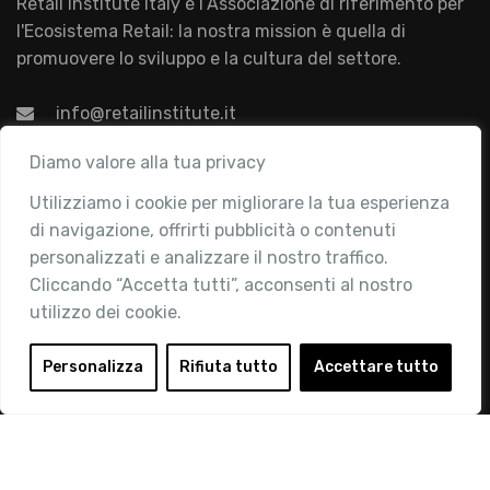
Retail Institute Italy è l’Associazione di riferimento per
l'Ecosistema Retail: la nostra mission è quella di
promuovere lo sviluppo e la cultura del settore.
info@retailinstitute.it
Associazione
Diamo valore alla tua privacy
Utilizziamo i cookie per migliorare la tua esperienza
Chi siamo
di navigazione, offrirti pubblicità o contenuti
Attività
personalizzati e analizzare il nostro traffico.
Contatti
Cliccando “Accetta tutti”, acconsenti al nostro
utilizzo dei cookie.
Area Riservata
Login
Personalizza
Rifiuta tutto
Accettare tutto
Diventa Socio
Privacy Policy