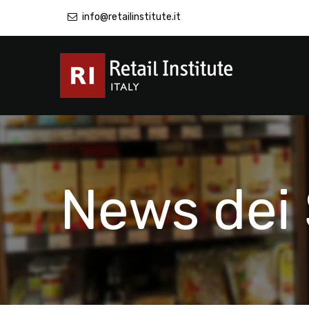
info@retailinstitute.it
News dei 