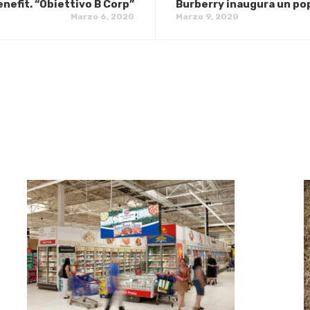
enefit. “Obiettivo B Corp”
Burberry inaugura un po
Marzo 6, 2020
Marzo 9, 2020