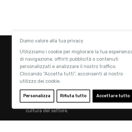
Diamo valore alla tua privacy
Utilizziamo i cookie per migliorare la tua esperienz
di navigazione, offrirti pubblicità o contenuti
personalizzati e analizzare il nostro traffico.
Cliccando “Accetta tutti”, acconsenti al nostro
utilizzo dei cookie.
Retail Institute Italy è l’Associazione di
riferimento per l'Ecosistema Retail: la nostra
Personalizza
Rifiuta tutto
Accettare tutto
mission è quella di promuovere lo sviluppo e la
cultura del settore.
info@retailinstitute.it