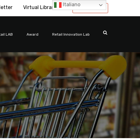
Italiano
letter
Virtual Library
International
ail LAB
Award
Retail Innovation Lab