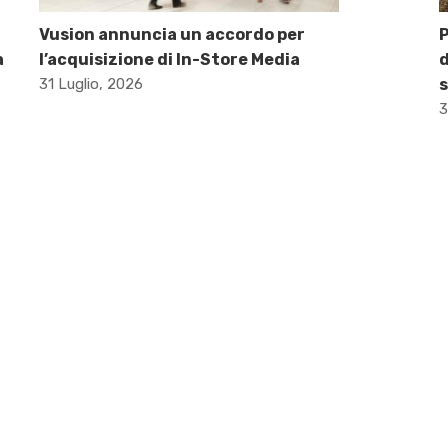
Vusion annuncia un accordo per
P
a
l’acquisizione di In-Store Media
d
31 Luglio, 2026
s
3