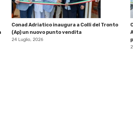
Conad Adriatico inaugura a Colli del Tronto
C
a
(Ap) un nuovo punto vendita
A
24 Luglio, 2026
p
2