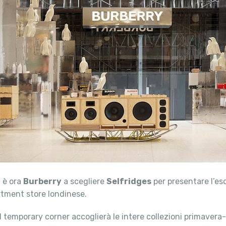
, è ora
Burberry
a scegliere
Selfridges
per presentare l’es
rtment store londinese.
 il temporary corner accoglierà le intere collezioni primaver