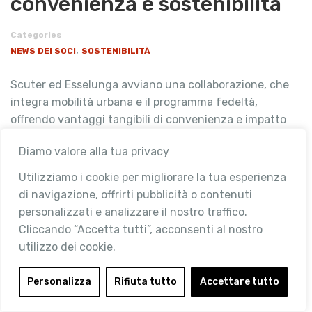
convenienza e sostenibilità
Categories
,
NEWS DEI SOCI
SOSTENIBILITÀ
Scuter ed Esselunga avviano una collaborazione, che
integra mobilità urbana e il programma fedeltà,
offrendo vantaggi tangibili di convenienza e impatto
ambientale ai clienti e alle città. L’agile tre ruote, …
Diamo valore alla tua privacy
READ MORE
Utilizziamo i cookie per migliorare la tua esperienza
di navigazione, offrirti pubblicità o contenuti
personalizzati e analizzare il nostro traffico.
Cliccando “Accetta tutti”, acconsenti al nostro
utilizzo dei cookie.
Personalizza
Rifiuta tutto
Accettare tutto