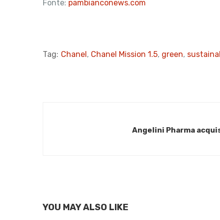
Fonte:
pambianconews.com
Tag:
Chanel
,
Chanel Mission 1.5
,
green
,
sustainab
Angelini Pharma acqui
YOU MAY ALSO LIKE