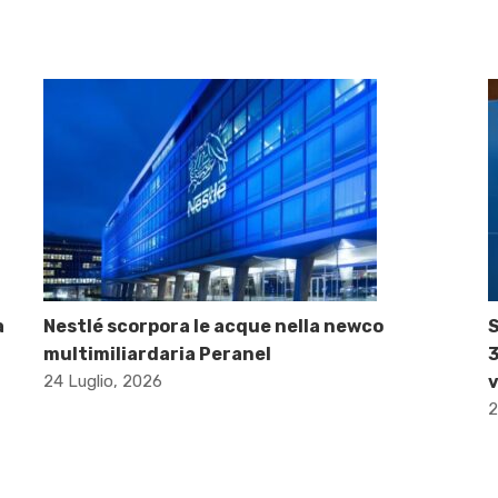
a
Nestlé scorpora le acque nella newco
S
multimiliardaria Peranel
3
24 Luglio, 2026
v
2