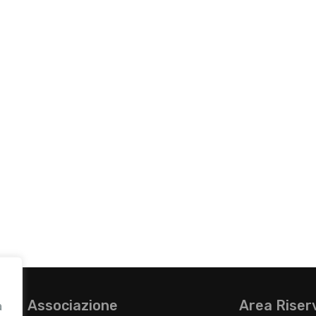
Associazione
Area Riser
a