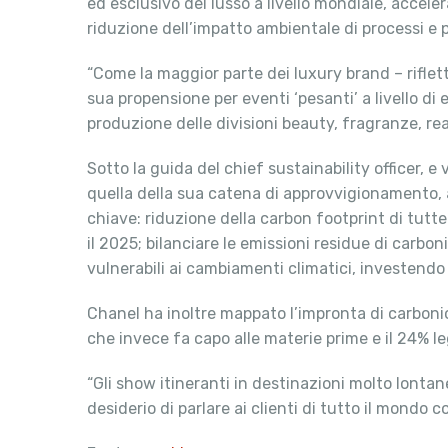
ed esclusivo del lusso a livello mondiale, acceler
riduzione dell’impatto ambientale di processi e p
“Come la maggior parte dei luxury brand – riflett
sua propensione per eventi ‘pesanti’ a livello di 
produzione delle divisioni beauty, fragranze, r
Sotto la guida del chief sustainability officer, e
quella della sua catena di approvvigionamento, a
chiave: riduzione della carbon footprint di tutte
il 2025; bilanciare le emissioni residue di carbo
vulnerabili ai cambiamenti climatici, investendo 
Chanel ha inoltre mappato l’impronta di carbonio
che invece fa capo alle materie prime e il 24% lega
“Gli show itineranti in destinazioni molto lonta
desiderio di parlare ai clienti di tutto il mondo c