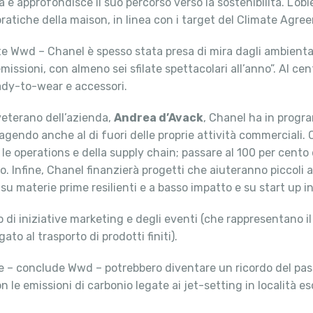
a e approfondisce il suo percorso verso la sostenibilità. L’ob
ratiche della maison, in linea con i target del Climate Agree
e Wwd – Chanel è spesso stata presa di mira dagli ambientalis
emissioni, con almeno sei sfilate spettacolari all’anno”. Al cen
eady-to-wear e accessori.
 veterano dell’azienda,
Andrea d’Avack
, Chanel ha in progra
gendo anche al di fuori delle proprie attività commerciali.
 le operations e della supply chain; passare al 100 per cento 
nio. Infine, Chanel finanzierà progetti che aiuteranno piccoli
su materie prime resilienti e a basso impatto e su start up i
 di iniziative marketing e degli eventi (che rappresentano il
to al trasporto di prodotti finiti).
ne – conclude Wwd – potrebbero diventare un ricordo del pas
on le emissioni di carbonio legate ai jet-setting in località es