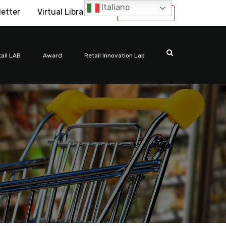
Italiano
letter
Virtual Library
International
ail LAB
Award
Retail Innovation Lab