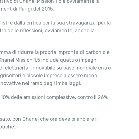
iettivo di Chanel Mission 1.5 è ovviamente la
ment di Parigi del 2015.
ti e dalla critica per la sua stravaganza, per la
tro delle riflessioni, ovviamente, anche la
mma di ridurre la propria impronta di carbonio e
 Chanel Mission 1.5 include quattro impegni
di elettricità rinnovabile su base mondiale entro
 agricoltori e piccole imprese a essere meno
nnovative nel ramo degli imballaggi.
 10% delle emissioni complessive, contro il 26%
sato, con Chanel che ora deve bilanciare il
otiche”.