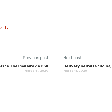
ility
Previous post
Next post
sisce ThermaCare da GSK
Delivery nell’alta cucina,
Marzo 11, 2020
Marzo 11, 2020