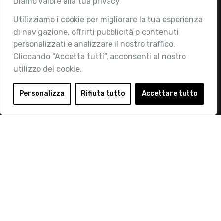
Diamo valore alla tua privacy
Utilizziamo i cookie per migliorare la tua esperienza
Chi siamo
di navigazione, offrirti pubblicità o contenuti
Attività
personalizzati e analizzare il nostro traffico.
Contatti
Cliccando “Accetta tutti”, acconsenti al nostro
utilizzo dei cookie.
Area Riservata
Login
Personalizza
Rifiuta tutto
Accettare tutto
Diventa Socio
Privacy Policy
© 2019 Retail Institute Italy - C.F.11617670150 - Foro
Buonaparte, 12 - 20121 Milano - Tel 02 76016405