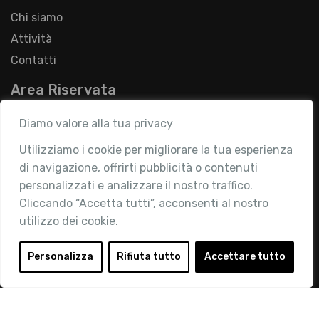
Chi siamo
Attività
Contatti
Area Riservata
Login
Diamo valore alla tua privacy
Diventa Socio
Utilizziamo i cookie per migliorare la tua esperienza
Privacy Policy
di navigazione, offrirti pubblicità o contenuti
personalizzati e analizzare il nostro traffico.
Cliccando “Accetta tutti”, acconsenti al nostro
utilizzo dei cookie.
© 2019 Retail Institute Italy - C.F.11617670150 - Foro
Personalizza
Rifiuta tutto
Accettare tutto
Buonaparte, 12 - 20121 Milano - Tel 02 76016405