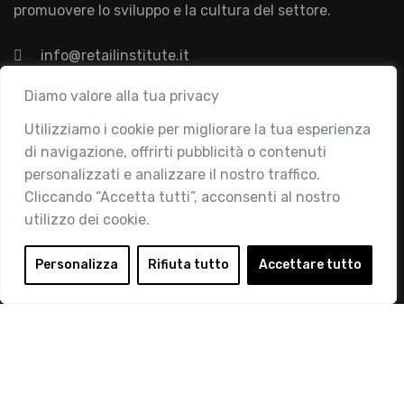
promuovere lo sviluppo e la cultura del settore.
info@retailinstitute.it
Associazione
Diamo valore alla tua privacy
Utilizziamo i cookie per migliorare la tua esperienza
Chi siamo
di navigazione, offrirti pubblicità o contenuti
Attività
personalizzati e analizzare il nostro traffico.
Contatti
Cliccando “Accetta tutti”, acconsenti al nostro
utilizzo dei cookie.
Area Riservata
Login
Personalizza
Rifiuta tutto
Accettare tutto
Diventa Socio
Privacy Policy