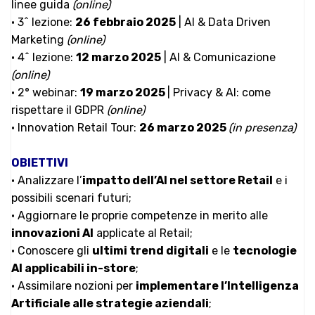
linee guida
(online)
• 3^ lezione:
26 febbraio 2025
| AI & Data Driven
Marketing
(online)
• 4^ lezione:
12 marzo 2025
| AI & Comunicazione
(online)
• 2° webinar:
19 marzo 2025
| Privacy & AI: come
rispettare il GDPR
(online)
• Innovation Retail Tour:
26 marzo 2025
(in presenza)
OBIETTIVI
• Analizzare l’
impatto dell’AI nel settore Retail
e i
possibili scenari futuri;
• Aggiornare le proprie competenze in merito alle
innovazioni AI
applicate al Retail;
• Conoscere gli
ultimi trend digitali
e le
tecnologie
AI applicabili in-store
;
• Assimilare nozioni per
implementare l’Intelligenza
Artificiale alle strategie aziendali
;