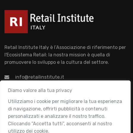
Retail Institute Italy è l’Associazione di riferimento per
l'Ecosistema Retail: la nostra mission è quella di
promuovere lo sviluppo e la cultura del settore.
info@retailinstitute.it
Associazione
Diamo valore alla tua privacy
Utilizziamo i cookie per migliorare la tua esperienza
Chi siamo
di navigazione, offrirti pubblicità o contenuti
Attività
personalizzati e analizzare il nostro traffico.
Contatti
Cliccando “Accetta tutti”, acconsenti al nostro
utilizzo dei cookie.
Area Riservata