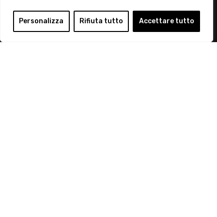
Login
Personalizza
Rifiuta tutto
Accettare tutto
Diventa Socio
Privacy Policy
© 2019 Retail Institute Italy - C.F.11617670150 - Foro
Buonaparte, 12 - 20121 Milano - Tel 02 76016405