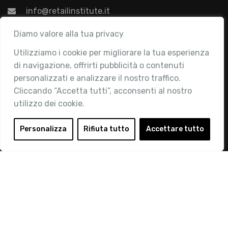
info@retailinstitute.it
Associazione
Diamo valore alla tua privacy
Utilizziamo i cookie per migliorare la tua esperienza
Chi siamo
di navigazione, offrirti pubblicità o contenuti
Attività
personalizzati e analizzare il nostro traffico.
Contatti
Cliccando “Accetta tutti”, acconsenti al nostro
utilizzo dei cookie.
Area Riservata
Login
Personalizza
Rifiuta tutto
Accettare tutto
Diventa Socio
Privacy Policy
© 2019 Retail Institute Italy - C.F.11617670150 - Foro