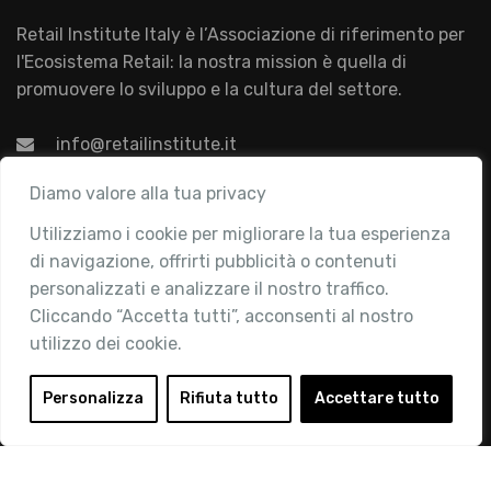
Retail Institute Italy è l’Associazione di riferimento per
l'Ecosistema Retail: la nostra mission è quella di
promuovere lo sviluppo e la cultura del settore.
info@retailinstitute.it
Associazione
Diamo valore alla tua privacy
Utilizziamo i cookie per migliorare la tua esperienza
Chi siamo
di navigazione, offrirti pubblicità o contenuti
Attività
personalizzati e analizzare il nostro traffico.
Contatti
Cliccando “Accetta tutti”, acconsenti al nostro
utilizzo dei cookie.
Area Riservata
Login
Personalizza
Rifiuta tutto
Accettare tutto
Diventa Socio
Privacy Policy