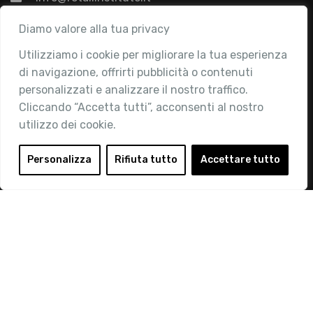
Associazione
Diamo valore alla tua privacy
Utilizziamo i cookie per migliorare la tua esperienza
Chi siamo
di navigazione, offrirti pubblicità o contenuti
Attività
personalizzati e analizzare il nostro traffico.
Contatti
Cliccando “Accetta tutti”, acconsenti al nostro
utilizzo dei cookie.
Area Riservata
Login
Personalizza
Rifiuta tutto
Accettare tutto
Diventa Socio
Privacy Policy
© 2019 Retail Institute Italy - C.F.11617670150 - Foro
Buonaparte, 12 - 20121 Milano - Tel 02 76016405