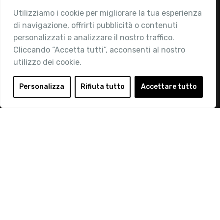
Utilizziamo i cookie per migliorare la tua esperienza
Chi siamo
di navigazione, offrirti pubblicità o contenuti
Attività
personalizzati e analizzare il nostro traffico.
Contatti
Cliccando “Accetta tutti”, acconsenti al nostro
utilizzo dei cookie.
Area Riservata
Login
Personalizza
Rifiuta tutto
Accettare tutto
Diventa Socio
Privacy Policy
© 2019 Retail Institute Italy - C.F.11617670150 - Foro
Buonaparte, 12 - 20121 Milano - Tel 02 76016405