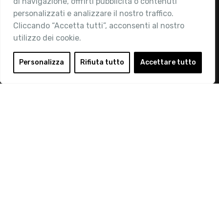
di navigazione, offrirti pubblicità o contenuti
Attività
personalizzati e analizzare il nostro traffico.
Contatti
Cliccando “Accetta tutti”, acconsenti al nostro
utilizzo dei cookie.
Area Riservata
Login
Personalizza
Rifiuta tutto
Accettare tutto
Diventa Socio
Privacy Policy
© 2019 Retail Institute Italy - C.F.11617670150 - Foro
Buonaparte, 12 - 20121 Milano - Tel 02 76016405