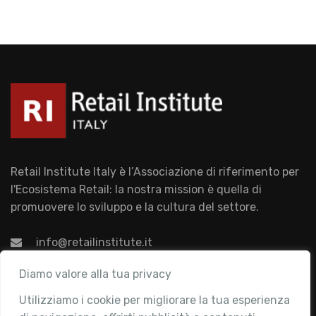
Retail Institute Italy è l’Associazione di riferimento per
l'Ecosistema Retail: la nostra mission è quella di
promuovere lo sviluppo e la cultura del settore.
info@retailinstitute.it
Associazione
Diamo valore alla tua privacy
Utilizziamo i cookie per migliorare la tua esperienza
Chi siamo