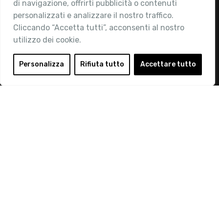
di navigazione, offrirti pubblicità o contenuti
Attività
personalizzati e analizzare il nostro traffico.
Contatti
Cliccando “Accetta tutti”, acconsenti al nostro
utilizzo dei cookie.
Area Riservata
Login
Personalizza
Rifiuta tutto
Accettare tutto
Diventa Socio
Privacy Policy
© 2019 Retail Institute Italy - C.F.11617670150 - Foro
Buonaparte, 12 - 20121 Milano - Tel 02 76016405