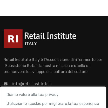
Retail Institute Italy è l’Associazione di riferimento per
l'Ecosistema Retail: la nostra mission è quella di
promuovere lo sviluppo e la cultura del settore.
info@retailinstitute.it
Associazione
Diamo valore alla tua privacy
Utilizziamo i cookie per migliorare la tua esperienza
Chi siamo