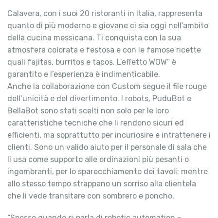
Calavera, con i suoi 20 ristoranti in Italia, rappresenta
quanto di più moderno e giovane ci sia oggi nell’ambito
della cucina messicana. Ti conquista con la sua
atmosfera colorata e festosa e con le famose ricette
quali fajitas, burritos e tacos. L’effetto WOW” è
garantito e l’esperienza è indimenticabile.
Anche la collaborazione con Custom segue il file rouge
dell’unicità e del divertimento. I robots, PuduBot e
BellaBot sono stati scelti non solo per le loro
caratteristiche tecniche che li rendono sicuri ed
efficienti, ma soprattutto per incuriosire e intrattenere i
clienti. Sono un valido aiuto per il personale di sala che
li usa come supporto alle ordinazioni più pesanti o
ingombranti, per lo sparecchiamento dei tavoli; mentre
allo stesso tempo strappano un sorriso alla clientela
che li vede transitare con sombrero e poncho.
“Spesso quando si parla di robotic automation –