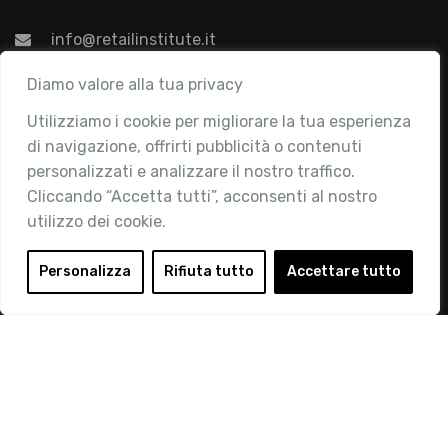
info@retailinstitute.it
Associazione
Diamo valore alla tua privacy
Utilizziamo i cookie per migliorare la tua esperienza
Chi siamo
di navigazione, offrirti pubblicità o contenuti
Attività
personalizzati e analizzare il nostro traffico.
Contatti
Cliccando “Accetta tutti”, acconsenti al nostro
utilizzo dei cookie.
Area Riservata
Login
Personalizza
Rifiuta tutto
Accettare tutto
Diventa Socio
Privacy Policy
© 2019 Retail Institute Italy - C.F.11617670150 - Foro