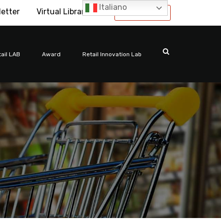
Italiano
letter
Virtual Library
International
ail LAB
Award
Retail Innovation Lab