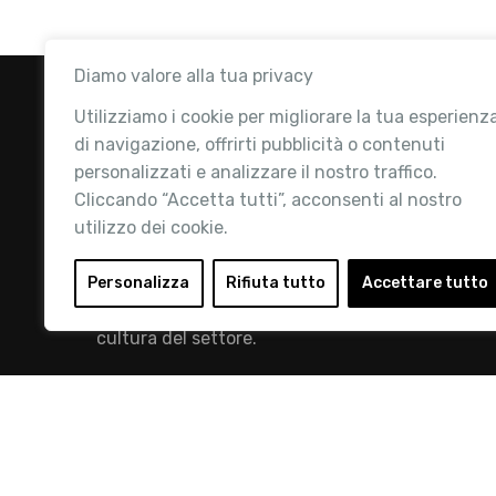
Diamo valore alla tua privacy
Utilizziamo i cookie per migliorare la tua esperienz
di navigazione, offrirti pubblicità o contenuti
personalizzati e analizzare il nostro traffico.
Cliccando “Accetta tutti”, acconsenti al nostro
utilizzo dei cookie.
Retail Institute Italy è l’Associazione di
riferimento per l'Ecosistema Retail: la nostra
Personalizza
Rifiuta tutto
Accettare tutto
mission è quella di promuovere lo sviluppo e la
cultura del settore.
info@retailinstitute.it