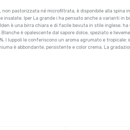
non pastorizzata né microfiltrata, è disponibile alla spina in
insalate. Iper La grande i ha pensato anche a varianti in bot
den è una birra chiara e di facile bevuta in stile inglese. h
la Blanche è opalescente dal sapore dolce, speziato e lievem
I luppoli le conferiscono un aroma agrumato e tropicale; inf
 schiuma è abbondante, persistente e color crema. La gradazi