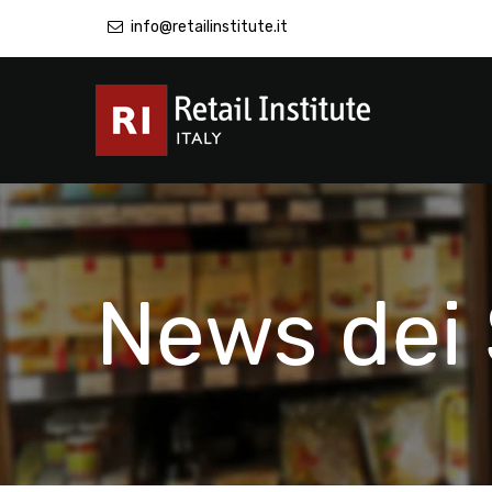
info@retailinstitute.it
News dei 