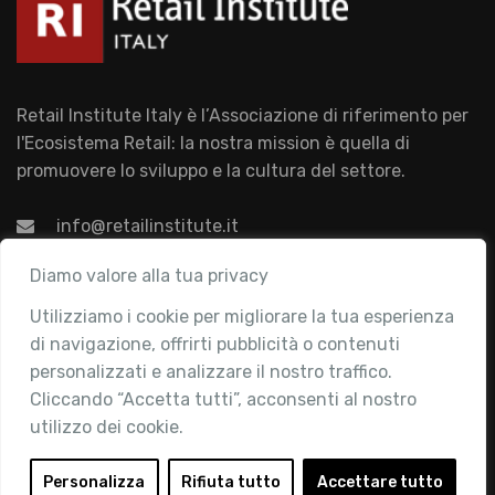
Retail Institute Italy è l’Associazione di riferimento per
l'Ecosistema Retail: la nostra mission è quella di
promuovere lo sviluppo e la cultura del settore.
info@retailinstitute.it
Associazione
Diamo valore alla tua privacy
Utilizziamo i cookie per migliorare la tua esperienza
Chi siamo
di navigazione, offrirti pubblicità o contenuti
Attività
personalizzati e analizzare il nostro traffico.
Contatti
Cliccando “Accetta tutti”, acconsenti al nostro
utilizzo dei cookie.
Area Riservata
Login
Personalizza
Rifiuta tutto
Accettare tutto