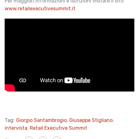
Per maggiori informazioni e iscrizioni visitare il sito
www.retailexecutivesummit.it
Tag:
Giorgio Santambrogio
,
Giuseppe Stigliano
,
intervista
,
Retail Executive Summit