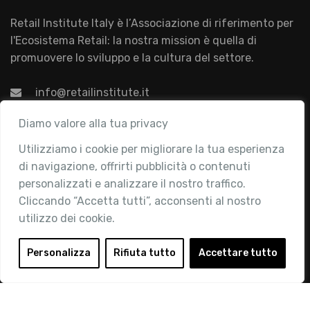
Retail Institute Italy è l’Associazione di riferimento per
l'Ecosistema Retail: la nostra mission è quella di
promuovere lo sviluppo e la cultura del settore.
info@retailinstitute.it
Associazione
Diamo valore alla tua privacy
Utilizziamo i cookie per migliorare la tua esperienza
Chi siamo
di navigazione, offrirti pubblicità o contenuti
Attività
personalizzati e analizzare il nostro traffico.
Contatti
Cliccando “Accetta tutti”, acconsenti al nostro
utilizzo dei cookie.
Area Riservata
Login
Personalizza
Rifiuta tutto
Accettare tutto
Diventa Socio
Privacy Policy