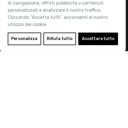
di navigazione, offrirti pubblicità o contenuti
Attività
personalizzati e analizzare il nostro traffico.
Contatti
Cliccando “Accetta tutti”, acconsenti al nostro
utilizzo dei cookie.
Area Riservata
Login
Personalizza
Rifiuta tutto
Accettare tutto
Diventa Socio
Privacy Policy
© 2019 Retail Institute Italy - C.F.11617670150 - Foro
Buonaparte, 12 - 20121 Milano - Tel 02 76016405