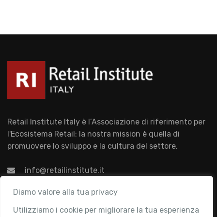
Retail Institute Italy è l’Associazione di riferimento per
l'Ecosistema Retail: la nostra mission è quella di
promuovere lo sviluppo e la cultura del settore.
info@retailinstitute.it
Associazione
Diamo valore alla tua privacy
Utilizziamo i cookie per migliorare la tua esperienza
Chi siamo