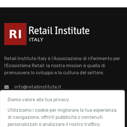
Retail Institute Italy è l’Associazione di riferimento per
l'Ecosistema Retail: la nostra mission è quella di
promuovere lo sviluppo e la cultura del settore.
info@retailinstitute.it
Associazione
Diamo valore alla tua privacy
Utilizziamo i cookie per migliorare la tua esperienza
Chi siamo
di navigazione, offrirti pubblicità o contenuti
Attività
personalizzati e analizzare il nostro traffico.