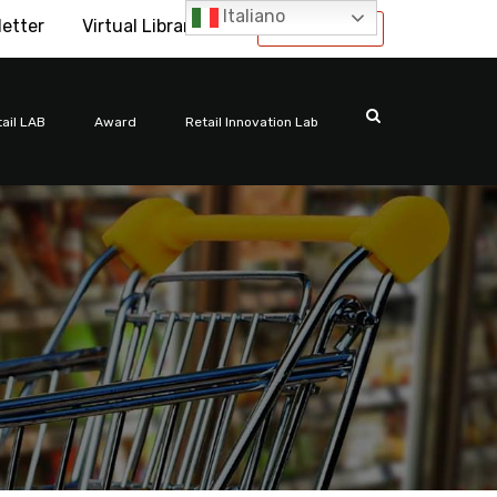
Italiano
letter
Virtual Library
International
ail LAB
Award
Retail Innovation Lab