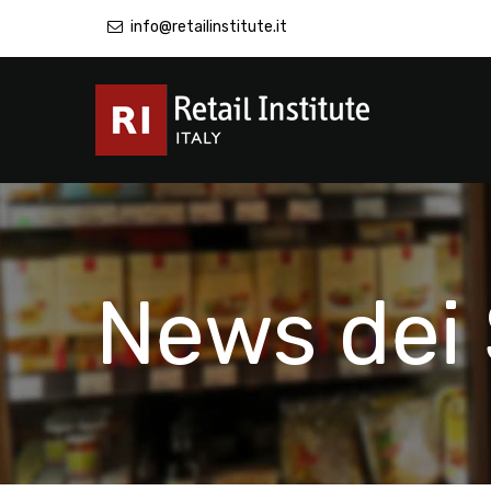
info@retailinstitute.it
News dei 