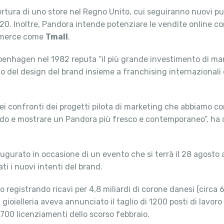
ertura di uno store nel Regno Unito, cui seguiranno nuovi p
il 2020. Inoltre, Pandora intende potenziare le vendite online c
commerce come
Tmall
.
Copenhagen nel 1982 reputa “il più grande investimento di mar
to del design del brand insieme a franchising internazionali 
 confronti dei progetti pilota di marketing che abbiamo con
ondo e mostrare un Pandora più fresco e contemporaneo”, ha d
augurato in occasione di un evento che si terrà il 28 agosto a
ti i nuovi intenti del brand.
 registrando ricavi per 4,8 miliardi di corone danesi (circa 643
 gioielleria aveva annunciato il taglio di 1200 posti di lavoro
 700 licenziamenti dello scorso febbraio.