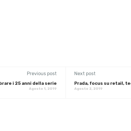
Previous post
Next post
brare i 25 anni della serie
Prada, focus su retail, t
Agosto 1, 2019
Agosto 2, 2019