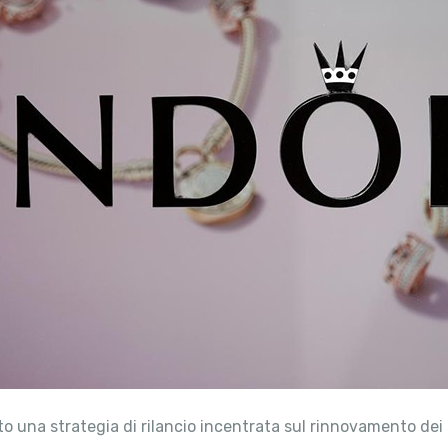
icato una strategia di rilancio incentrata sul rinnovamento dei