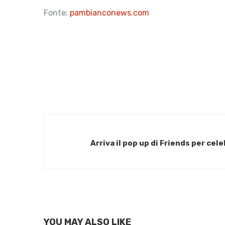
Fonte:
pambianconews.com
Arriva il pop up di Friends per cele
YOU MAY ALSO LIKE