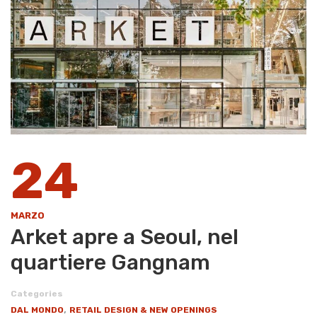
24
MARZO
Arket apre a Seoul, nel
quartiere Gangnam
Categories
,
DAL MONDO
RETAIL DESIGN & NEW OPENINGS