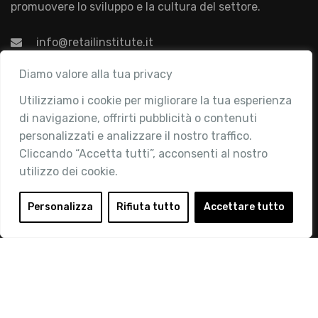
promuovere lo sviluppo e la cultura del settore.
info@retailinstitute.it
Associazione
Diamo valore alla tua privacy
Utilizziamo i cookie per migliorare la tua esperienza
Chi siamo
di navigazione, offrirti pubblicità o contenuti
Attività
personalizzati e analizzare il nostro traffico.
Contatti
Cliccando “Accetta tutti”, acconsenti al nostro
utilizzo dei cookie.
Area Riservata
Login
Personalizza
Rifiuta tutto
Accettare tutto
Diventa Socio
Privacy Policy