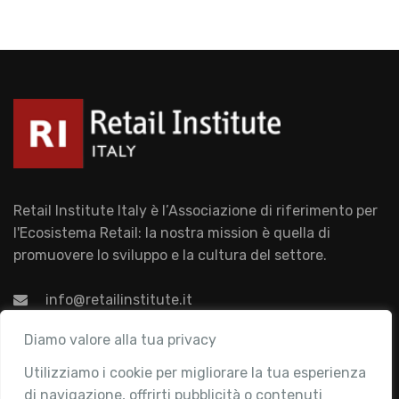
Retail Institute Italy è l’Associazione di riferimento per
l'Ecosistema Retail: la nostra mission è quella di
promuovere lo sviluppo e la cultura del settore.
info@retailinstitute.it
Associazione
Diamo valore alla tua privacy
Utilizziamo i cookie per migliorare la tua esperienza
Chi siamo
di navigazione, offrirti pubblicità o contenuti