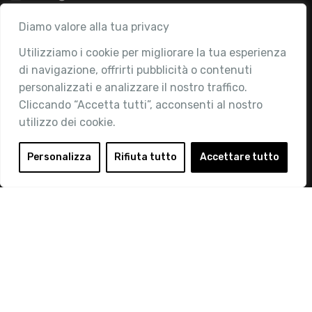
Associazione
Diamo valore alla tua privacy
Utilizziamo i cookie per migliorare la tua esperienza
Chi siamo
di navigazione, offrirti pubblicità o contenuti
Attività
personalizzati e analizzare il nostro traffico.
Contatti
Cliccando “Accetta tutti”, acconsenti al nostro
utilizzo dei cookie.
Area Riservata
Login
Personalizza
Rifiuta tutto
Accettare tutto
Diventa Socio
Privacy Policy
© 2019 Retail Institute Italy - C.F.11617670150 - Foro
Buonaparte, 12 - 20121 Milano - Tel 02 76016405