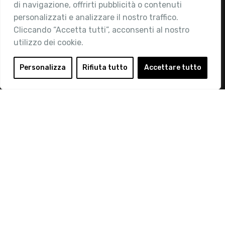
di navigazione, offrirti pubblicità o contenuti
Attività
personalizzati e analizzare il nostro traffico.
Contatti
Cliccando “Accetta tutti”, acconsenti al nostro
utilizzo dei cookie.
Area Riservata
Login
Personalizza
Rifiuta tutto
Accettare tutto
Diventa Socio
Privacy Policy
© 2019 Retail Institute Italy - C.F.11617670150 - Foro
Buonaparte, 12 - 20121 Milano - Tel 02 76016405