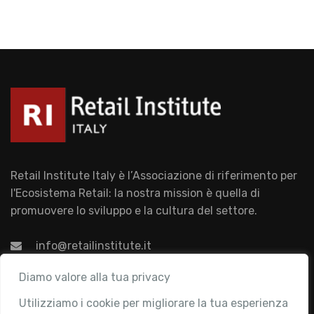
Retail Institute Italy è l’Associazione di riferimento per
l'Ecosistema Retail: la nostra mission è quella di
promuovere lo sviluppo e la cultura del settore.
info@retailinstitute.it
Associazione
Diamo valore alla tua privacy
Utilizziamo i cookie per migliorare la tua esperienza
Chi siamo