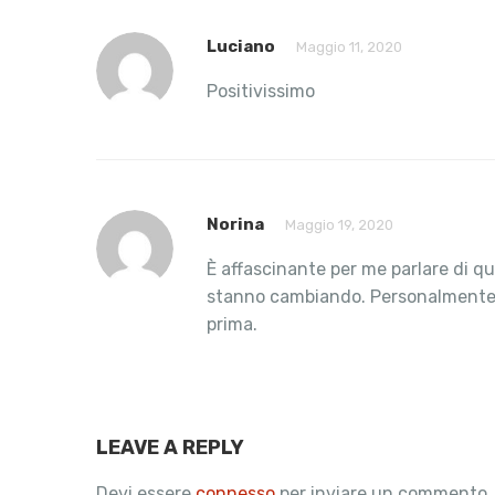
Luciano
Maggio 11, 2020
Positivissimo
Norina
Maggio 19, 2020
È affascinante per me parlare di qu
stanno cambiando. Personalmente us
prima.
LEAVE A REPLY
Devi essere
connesso
per inviare un commento.