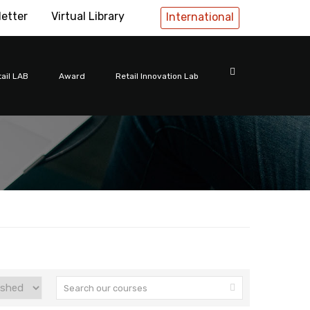
letter
Virtual Library
International
uisto
ail LAB
Award
Retail Innovation Lab