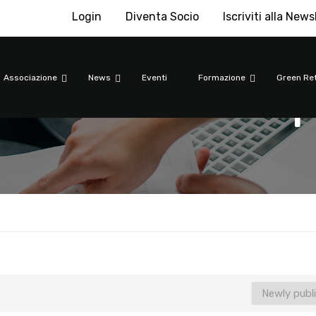
Login
Diventa Socio
Iscriviti alla News
menti d'acq
Associazione
News
Eventi
Formazione
Green Ret