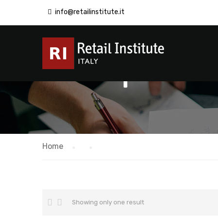
info@retailinstitute.it
comporta
Home
Showing only one result