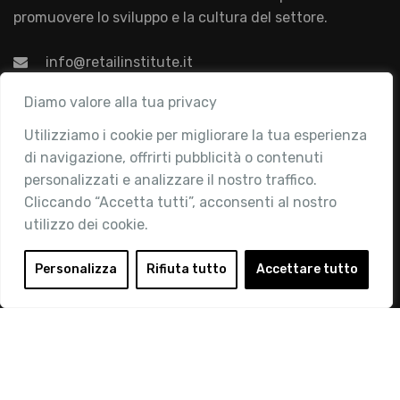
promuovere lo sviluppo e la cultura del settore.
info@retailinstitute.it
Associazione
Diamo valore alla tua privacy
Utilizziamo i cookie per migliorare la tua esperienza
Chi siamo
di navigazione, offrirti pubblicità o contenuti
Attività
personalizzati e analizzare il nostro traffico.
Contatti
Cliccando “Accetta tutti”, acconsenti al nostro
utilizzo dei cookie.
Area Riservata
Login
Personalizza
Rifiuta tutto
Accettare tutto
Diventa Socio
Privacy Policy