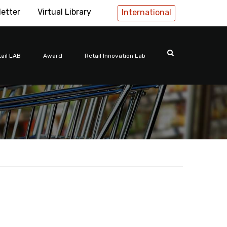
letter
Virtual Library
International
ail LAB
Award
Retail Innovation Lab