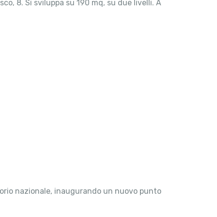
o, 8. Si sviluppa su 190 mq, su due livelli. A
erritorio nazionale, inaugurando un nuovo punto