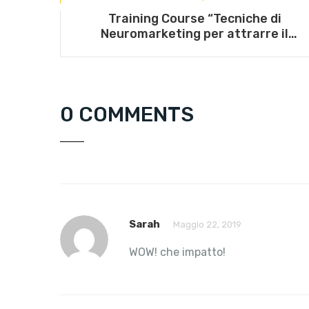
Training Course “Tecniche di
Neuromarketing per attrarre il
consumatore in-store” – 6 novembre
2025
0 COMMENTS
Sarah
Maggio 22, 2019
WOW! che impatto!