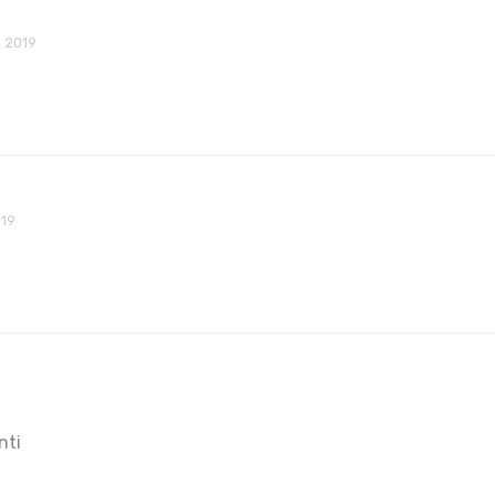
 2019
019
nti