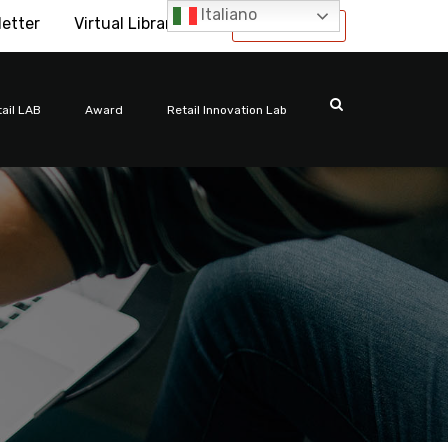
Italiano
letter
Virtual Library
International
ail LAB
Award
Retail Innovation Lab