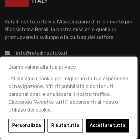
Retail Institute Italy è l’Associazione di riferimento per
l'Ecosistema Retail: la nostra mission è quella di
promuovere lo sviluppo e la cultura del settore.
info@retailinstitute.it
Associazione
Diamo valore alla tua privacy
Utilizziamo i cookie per migliorare la tua esperienza
Chi siamo
di navigazione, offrirti pubblicità o contenuti
Attività
personalizzati e analizzare il nostro traffico.
Contatti
Cliccando “Accetta tutti”, acconsenti al nostro
utilizzo dei cookie.
Area Riservata
Login
Personalizza
Rifiuta tutto
Accettare tutto
Diventa Socio