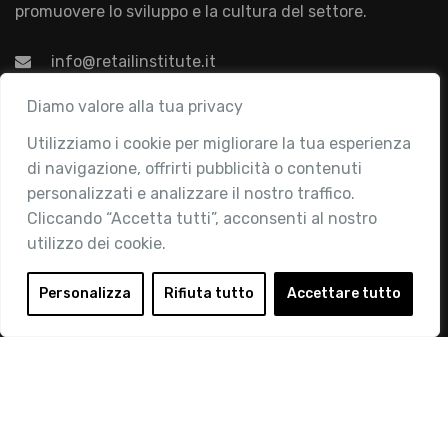
promuovere lo sviluppo e la cultura del settore.
info@retailinstitute.it
Associazione
Diamo valore alla tua privacy
Utilizziamo i cookie per migliorare la tua esperienza
Chi siamo
di navigazione, offrirti pubblicità o contenuti
Attività
personalizzati e analizzare il nostro traffico.
Contatti
Cliccando “Accetta tutti”, acconsenti al nostro
utilizzo dei cookie.
Area Riservata
Login
Personalizza
Rifiuta tutto
Accettare tutto
Diventa Socio
Privacy Policy